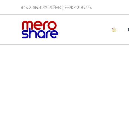
Skip
२०८३ साउन २१, शनिबार | समय: ०७ः२३ः१८
to
content